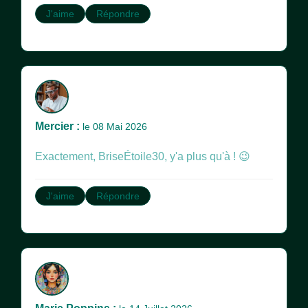
J'aime
Répondre
Mercier :
le 08 Mai 2026
Exactement, BriseÉtoile30, y'a plus qu'à ! 😉
J'aime
Répondre