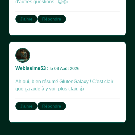
d'autres questions ! 😉👍
J'aime
Répondre
Webissime53 :
le 08 Août 2026
Ah oui, bien résumé GlutenGalaxy ! C'est clair
que ça aide à y voir plus clair. 👍
J'aime
Répondre