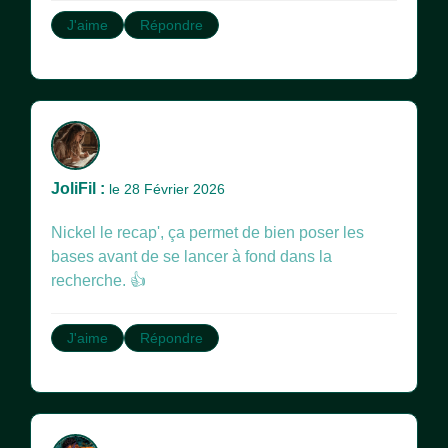
J'aime
Répondre
JoliFil :
le 28 Février 2026
Nickel le recap', ça permet de bien poser les
bases avant de se lancer à fond dans la
recherche. 👍
J'aime
Répondre