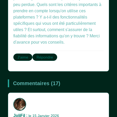
peu perdue. Quels sont les critères importants à
prendre en compte lorsqu'on utilise ces
plateformes ? Y a-t-il des fonctionnalités
spécifiques qui vous ont été particulièrement
utiles ? Et surtout, comment s'assurer de la
fiabilité des informations qu'on y trouve ? Merci
d'avance pour vos conseils.
J'aime
Répondre
Commentaires (17)
JoliFil :
le 15 Janvier 2026