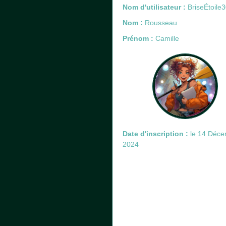
Nom d'utilisateur :
BriseÉtoile
Nom :
Rousseau
Prénom :
Camille
Date d'inscription :
le 14 Déce
2024