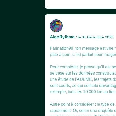
AlgoRythme :
le 04 Décembre 2025
Farination98, ton message est une m
pâte à pain, c'est parfait pour imag
Pour compléter, je pense qu'il est per
se base sur les données constructeur
une étude de l'ADEME, les trajets d
sont courts, ce qui sollicite davanta
exemple, tous les 10 000 km au lieu
Autre point à considérer : le type d
rapidement. Or, selon une enquête 