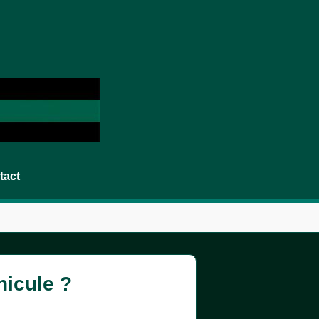
tact
hicule ?