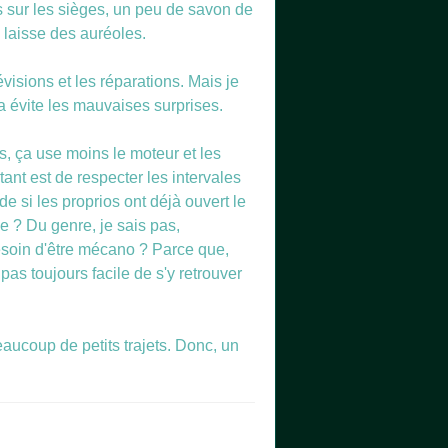
hes sur les sièges, un peu de savon de
 laisse des auréoles.
visions et les réparations. Mais je
Ça évite les mauvaises surprises.
es, ça use moins le moteur et les
ant est de respecter les intervales
de si les proprios ont déjà ouvert le
se ? Du genre, je sais pas,
besoin d'être mécano ? Parce que,
as toujours facile de s'y retrouver
beaucoup de petits trajets. Donc, un