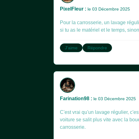
PixelFleur :
le 03 Décembre 2025
Pour la carrosserie, un lavage réguli
si tu as le matériel et le temps, sino
J'aime
Répondre
Farination98 :
le 03 Décembre 2025
C'est vrai qu'un lavage régulier, c'
voiture se salit plus vite avec la bou
carrosserie.