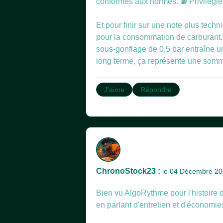
conformes aux normes. ⛽ Privilégier
Et pour finir sur une note plus tech
pour la consommation de carburant.
sous-gonflage de 0,5 bar entraîne u
long terme, ça représente une somme
J'aime
Répondre
ChronoStock23 :
le 04 Décembre 2
Bien vu AlgoRythme pour l'histoire des
en parlant d'entretien et d'économies