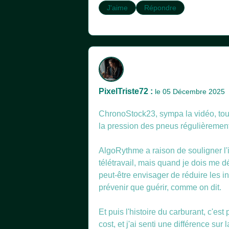
J'aime
Répondre
PixelTriste72 :
le 05 Décembre 2025
ChronoStock23, sympa la vidéo, toujo
la pression des pneus régulièrement
AlgoRythme a raison de souligner l'
télétravail, mais quand je dois me dé
peut-être envisager de réduire les 
prévenir que guérir, comme on dit.
Et puis l'histoire du carburant, c'est
cost, et j'ai senti une différence s