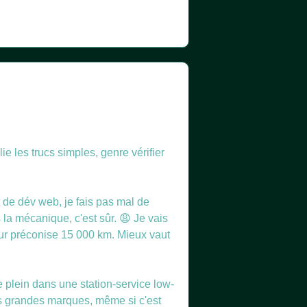
e les trucs simples, genre vérifier
 de dév web, je fais pas mal de
s la mécanique, c'est sûr. 😩 Je vais
eur préconise 15 000 km. Mieux vaut
le plein dans une station-service low-
les grandes marques, même si c'est