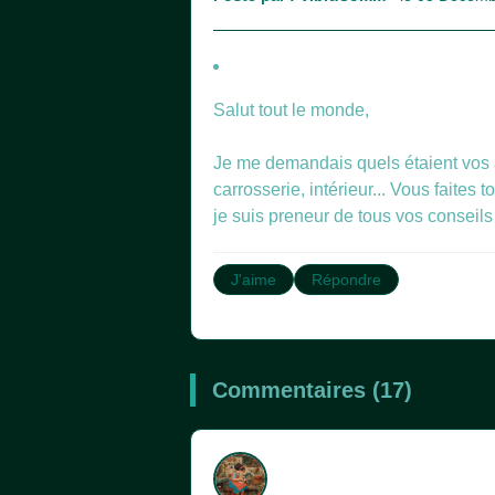
Salut tout le monde,
Je me demandais quels étaient vos 
carrosserie, intérieur... Vous fait
je suis preneur de tous vos conseils 
J'aime
Répondre
Commentaires (17)