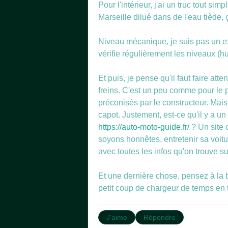
Pour l'intérieur, j'ai un truc tout s
Marseille dilué dans de l'eau tiède,
Niveau mécanique, je suis pas un exp
vérifie régulièrement les niveaux (hu
Et puis, je pense qu'il faut faire at
freins. C'est un peu comme pour le pa
préconisés par le constructeur. Mais,
capot. Justement, est-ce qu'il y a u
https://auto-moto-guide.fr/
? Un site 
soyons honnêtes, entretenir sa voitu
avec toutes les infos qu'on trouve sur
Et une dernière chose, pensez à la ba
petit coup de chargeur de temps en 
J'aime
Répondre