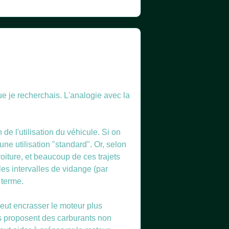
e je recherchais. L'analogie avec la
 de l'utilisation du véhicule. Si on
ne utilisation "standard". Or, selon
iture, et beaucoup de ces trajets
les intervalles de vidange (par
 terme.
 peut encrasser le moteur plus
s proposent des carburants non