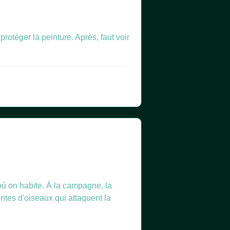
rotéger la peinture. Après, faut voir
 où on habite. À la campagne, la
ientes d'oiseaux qui attaquent la