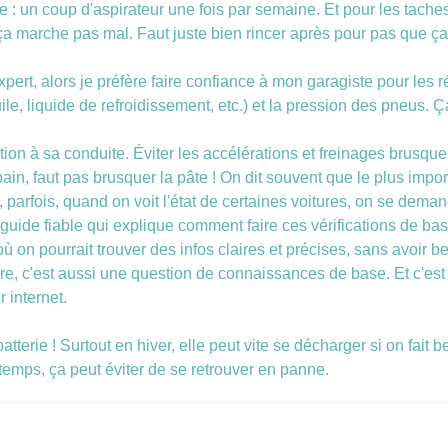
imple : un coup d'aspirateur une fois par semaine. Et pour les tac
 ça marche pas mal. Faut juste bien rincer après pour pas que ça
ert, alors je préfère faire confiance à mon garagiste pour les ré
ile, liquide de refroidissement, etc.) et la pression des pneus. 
tention à sa conduite. Éviter les accélérations et freinages brusqu
in, faut pas brusquer la pâte ! On dit souvent que le plus import
 parfois, quand on voit l'état de certaines voitures, on se deman
n guide fiable qui explique comment faire ces vérifications de ba
où on pourrait trouver des infos claires et précises, sans avoir 
re, c'est aussi une question de connaissances de base. Et c'est p
 internet.
tterie ! Surtout en hiver, elle peut vite se décharger si on fait 
temps, ça peut éviter de se retrouver en panne.