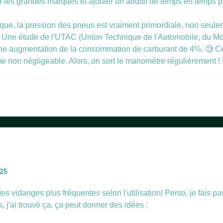
 les grandes marques et ajouter un additif de temps en temps pe
nique, la pression des pneus est vraiment primordiale, non seule
 Une étude de l'UTAC (Union Technique de l'Automobile, du Mot
ne augmentation de la consommation de carburant de 4%. 🧐 Cel
 non négligeable. Alors, on sort le manomètre régulièrement !
025
 vidanges plus fréquentes selon l'utilisation! Perso, je fais pas m
, j'ai trouvé ça, ça peut donner des idées :