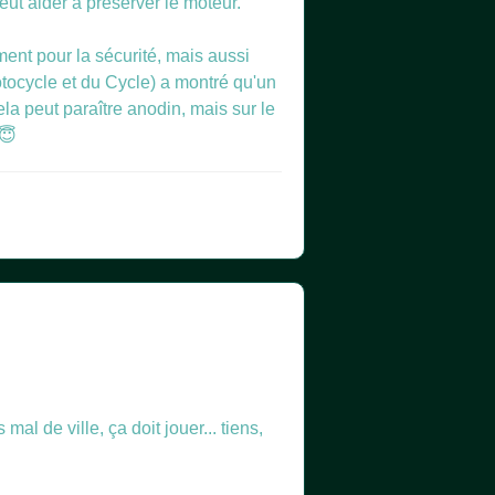
ut aider à préserver le moteur.
ment pour la sécurité, mais aussi
ocycle et du Cycle) a montré qu'un
a peut paraître anodin, mais sur le
 😇
al de ville, ça doit jouer... tiens,