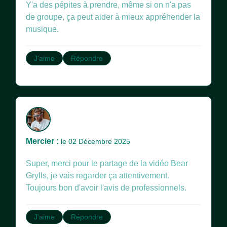
Y'a des pépites à prendre, même si on n'a pas
de groupe, ça peut aider à mieux appréhender la
musique.
J'aime
Répondre
Mercier :
le 02 Décembre 2025
Super, merci pour le partage de la vidéo Bear
Grylls, je vais regarder ça attentivement.
Toujours bon d'avoir l'avis de professionnels.
J'aime
Répondre