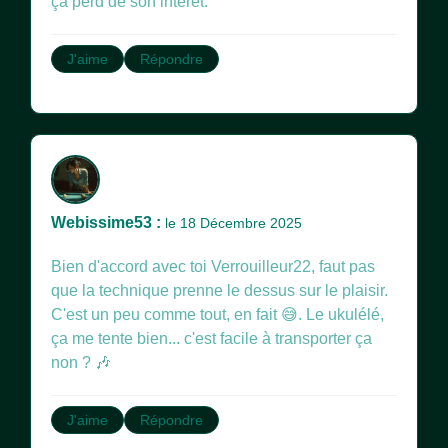
ça perd de son intérêt.
J'aime
Répondre
Webissime53 :
le 18 Décembre 2025
Bien d'accord avec toi Verrouilleur22, faut pas
que la technique prenne le dessus sur le plaisir.
C'est un peu comme tout, en fait 😅. Le ukulélé,
ça me tente bien... c'est facile à transporter ça
non ? 🎶
J'aime
Répondre