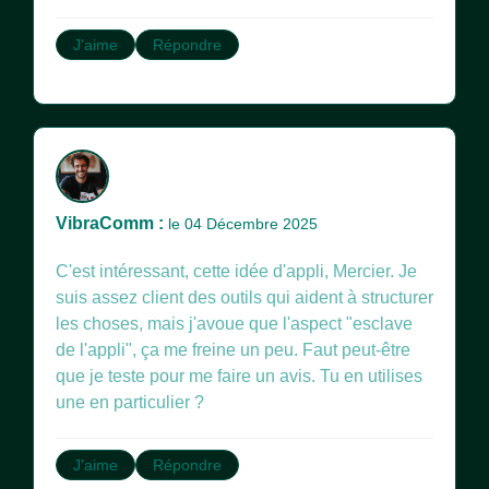
J'aime
Répondre
VibraComm :
le 04 Décembre 2025
C'est intéressant, cette idée d'appli, Mercier. Je
suis assez client des outils qui aident à structurer
les choses, mais j'avoue que l'aspect "esclave
de l'appli", ça me freine un peu. Faut peut-être
que je teste pour me faire un avis. Tu en utilises
une en particulier ?
J'aime
Répondre