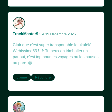
TrackMaster9 :
le 19 Décembre 2025
Clair que c'est super transportable le ukulélé,
Webissime53 ! 🎶 Tu peux en trimballer un
partout, c'est top pour les voyages ou les pauses
au parc. 😉
J'aime
Répondre