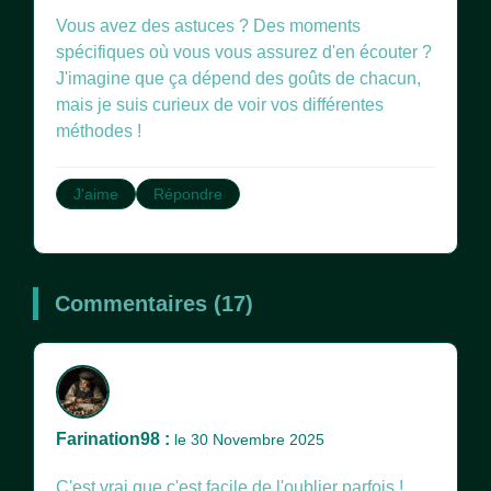
Vous avez des astuces ? Des moments
spécifiques où vous vous assurez d'en écouter ?
J'imagine que ça dépend des goûts de chacun,
mais je suis curieux de voir vos différentes
méthodes !
J'aime
Répondre
Commentaires (17)
Farination98 :
le 30 Novembre 2025
C'est vrai que c'est facile de l'oublier parfois !